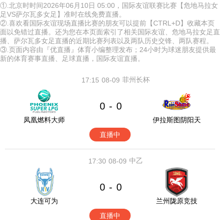
①.北京时时间2026年06月10日 05:00，国际友谊联赛比赛【危地马拉女
足VS萨尔瓦多女足】准时在线免费直播。
②.喜欢看国际友谊现场直播比赛的朋友可以提前【CTRL+D】收藏本页
面以免错过直播。还为您在本页面索引了相关国际友谊、危地马拉女足直
播、萨尔瓦多女足直播的近期比赛列表以及两队历史交锋、两队赛程。
③.页面内容由『优直播』体育小编整理发布；24小时为球迷朋友提供最
新的体育赛事直播、足球直播，国际友谊直播。
菲州长杯
17:15
08-09
0
0
-
凤凰燃料大师
伊拉斯图阴阳天
直播中
中乙
17:30
08-09
0
0
-
大连可为
兰州陇原竞技
直播中