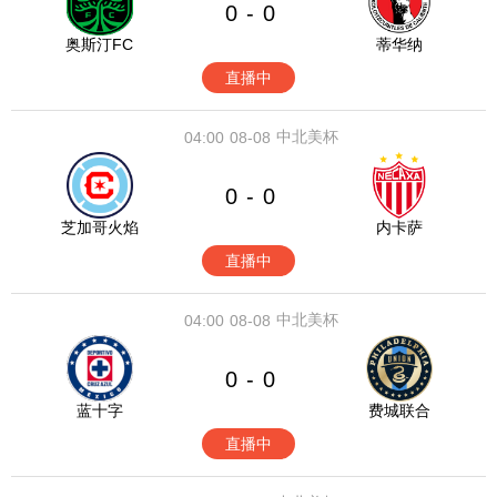
0
0
-
奥斯汀FC
蒂华纳
直播中
中北美杯
04:00
08-08
0
0
-
芝加哥火焰
内卡萨
直播中
中北美杯
04:00
08-08
0
0
-
蓝十字
费城联合
直播中