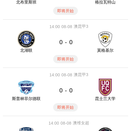
北布里斯班
格拉瓦特山
即将开始
澳昆甲3
14:00
08-08
0
0
-
北湖联
莫格基尔
即将开始
澳昆甲3
14:00
08-08
0
0
-
斯普林菲尔德联
昆士兰大学
即将开始
澳维女超
14:00
08-08