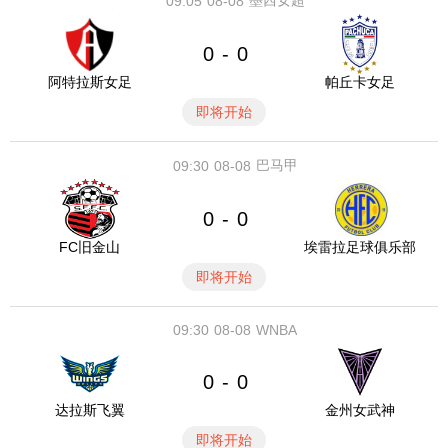
墨西女超
09:05
08-08
0
0
-
阿特拉斯女足
帕丘卡女足
即将开始
巴马甲
09:30
08-08
0
0
-
FC旧金山
埃雷拉足球俱乐部
即将开始
09:30
08-08
WNBA
0
0
-
达拉斯飞翼
金州女武神
即将开始