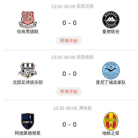
新西北联
13:00
08-08
0
0
-
伯肯黑德联
曼努联合
即将开始
新西南联
13:00
08-08
0
0
-
北部足球俱乐部
度尼丁城皇家队
即将开始
澳南超
13:30
08-08
0
0
-
阿德莱德彗星
地铁之星