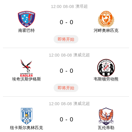
澳塔超
12:00
08-08
0
0
-
南霍巴特
河畔奥林匹克
即将开始
澳威北超
12:00
08-08
0
0
-
埃奇沃斯伊格斯
韦斯顿劳动熊
即将开始
澳威北超
12:00
08-08
0
0
-
纽卡斯尔奥林匹克
瓦伦蒂勒