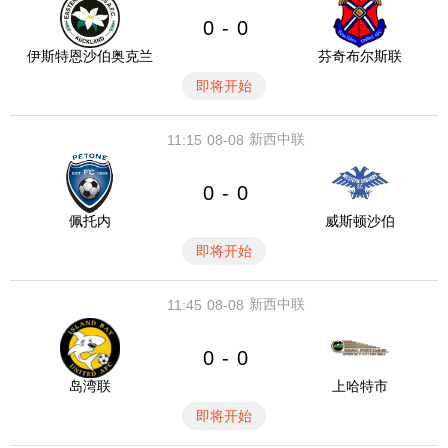
0
0
-
伊斯特恩沙伯奥克兰
芬奇布尔斯联
即将开始
新西中联
11:15
08-08
0
0
-
佩托内
威斯顿沙伯
即将开始
新西中联
11:45
08-08
0
0
-
岛湾联
上哈特市
即将开始