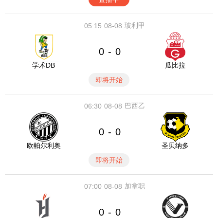
玻利甲
05:15
08-08
0
0
-
学术DB
瓜比拉
即将开始
巴西乙
06:30
08-08
0
0
-
欧帕尔利奥
圣贝纳多
即将开始
加拿职
07:00
08-08
0
0
-