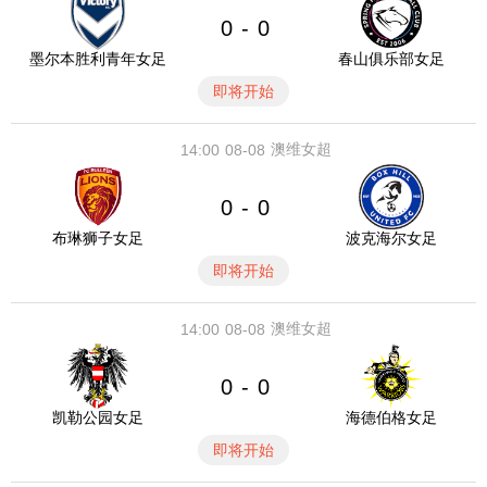
0
0
-
墨尔本胜利青年女足
春山俱乐部女足
即将开始
澳维女超
14:00
08-08
0
0
-
布琳狮子女足
波克海尔女足
即将开始
澳维女超
14:00
08-08
0
0
-
凯勒公园女足
海德伯格女足
即将开始