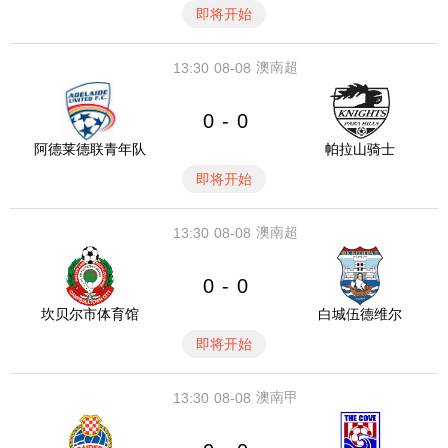
即将开始
澳南超
13:30
08-08
0
0
-
阿德莱德联青年队
帕拉山骑士
即将开始
澳南超
13:30
08-08
0
0
-
坎贝尔市体育馆
白城伍德维尔
即将开始
澳南甲
13:30
08-08