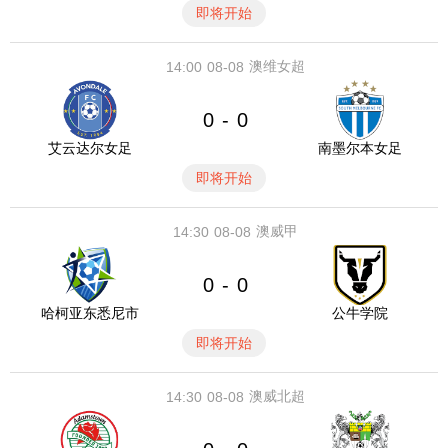
即将开始
澳维女超
14:00
08-08
0
0
-
艾云达尔女足
南墨尔本女足
即将开始
澳威甲
14:30
08-08
0
0
-
哈柯亚东悉尼市
公牛学院
即将开始
澳威北超
14:30
08-08