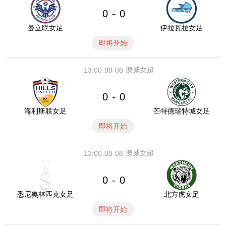
0
0
-
曼立联女足
伊拉瓦拉女足
即将开始
澳威女超
13:00
08-08
0
0
-
海利斯联女足
芒特德瑞特城女足
即将开始
澳威女超
13:00
08-08
0
0
-
悉尼奥林匹克女足
北方虎女足
即将开始