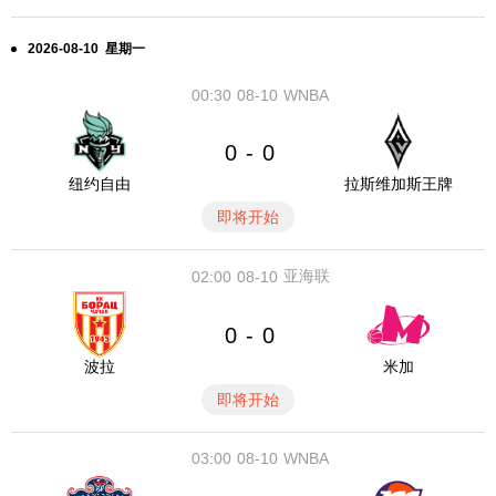
2026-08-10 星期一
00:30
08-10
WNBA
0
0
-
纽约自由
拉斯维加斯王牌
即将开始
亚海联
02:00
08-10
0
0
-
波拉
米加
即将开始
03:00
08-10
WNBA