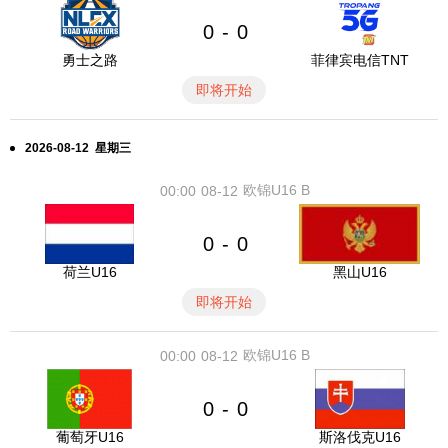
0
0
-
勇士之路
菲律宾电信TNT
即将开始
2026-08-12 星期三
欧锦U16 B
00:00
08-12
0
0
-
荷兰U16
黑山U16
即将开始
欧锦U16 B
00:00
08-12
0
0
-
葡萄牙U16
斯洛伐克U16