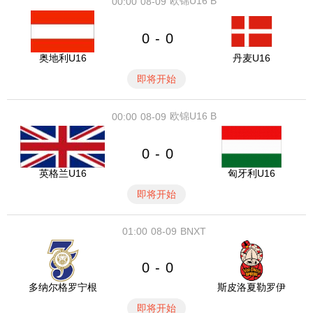
欧锦U16 B
00:00
08-09
0
0
-
奥地利U16
丹麦U16
即将开始
欧锦U16 B
00:00
08-09
0
0
-
英格兰U16
匈牙利U16
即将开始
01:00
08-09
BNXT
0
0
-
多纳尔格罗宁根
斯皮洛夏勒罗伊
即将开始