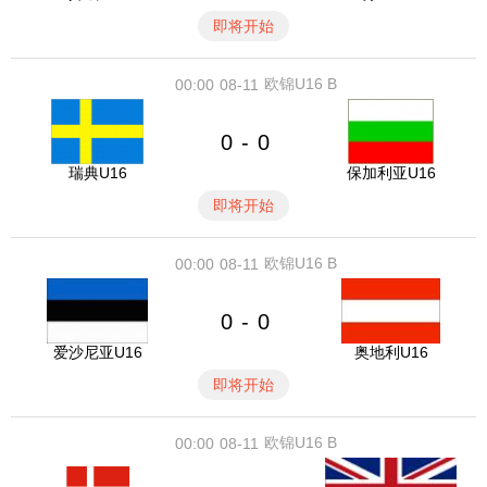
即将开始
欧锦U16 B
00:00
08-11
0
0
-
瑞典U16
保加利亚U16
即将开始
欧锦U16 B
00:00
08-11
0
0
-
爱沙尼亚U16
奥地利U16
即将开始
欧锦U16 B
00:00
08-11