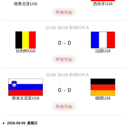
格鲁吉亚U16
西班牙U16
即将开始
欧锦U16 A
23:00
08-08
0
0
-
比利时U16
法国U16
即将开始
欧锦U16 A
23:00
08-08
0
0
-
斯洛文尼亚U16
德国U16
即将开始
2026-08-09 星期日