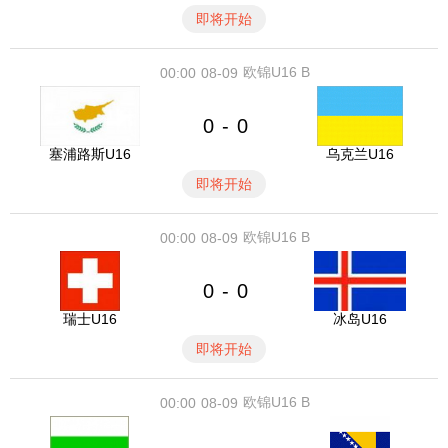
即将开始
欧锦U16 B
00:00
08-09
0
0
-
塞浦路斯U16
乌克兰U16
即将开始
欧锦U16 B
00:00
08-09
0
0
-
瑞士U16
冰岛U16
即将开始
欧锦U16 B
00:00
08-09