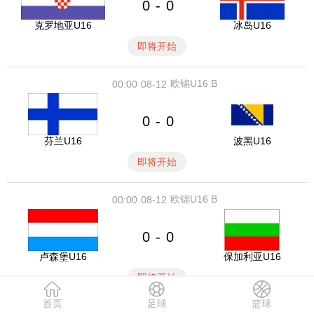
0
0
-
克罗地亚U16
冰岛U16
即将开始
欧锦U16 B
00:00
08-12
0
0
-
芬兰U16
波黑U16
即将开始
欧锦U16 B
00:00
08-12
0
0
-
卢森堡U16
保加利亚U16
即将开始
首页
足球
篮球