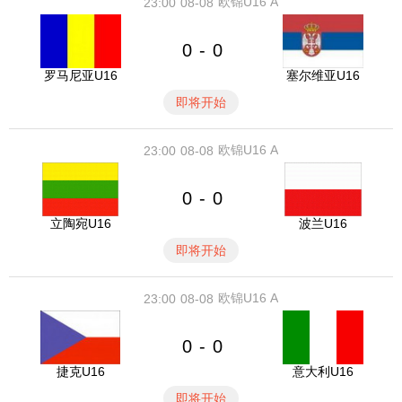
欧锦U16 A
23:00
08-08
0
0
-
罗马尼亚U16
塞尔维亚U16
即将开始
欧锦U16 A
23:00
08-08
0
0
-
立陶宛U16
波兰U16
即将开始
欧锦U16 A
23:00
08-08
0
0
-
捷克U16
意大利U16
即将开始