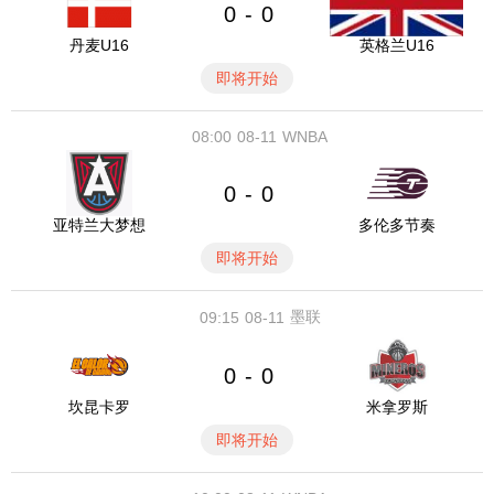
0
0
-
丹麦U16
英格兰U16
即将开始
08:00
08-11
WNBA
0
0
-
亚特兰大梦想
多伦多节奏
即将开始
墨联
09:15
08-11
0
0
-
坎昆卡罗
米拿罗斯
即将开始