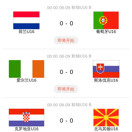
欧锦U16 B
00:00
08-09
0
0
-
荷兰U16
葡萄牙U16
即将开始
欧锦U16 B
00:00
08-09
0
0
-
爱尔兰U16
斯洛伐克U16
即将开始
欧锦U16 B
00:00
08-09
0
0
-
克罗地亚U16
北马其顿U16