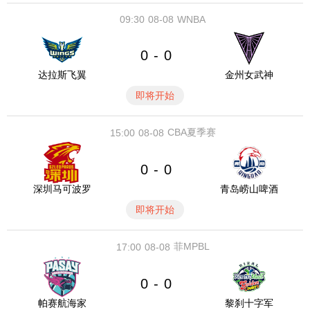
09:30
08-08
WNBA
0
0
-
达拉斯飞翼
金州女武神
即将开始
CBA夏季赛
15:00
08-08
0
0
-
深圳马可波罗
青岛崂山啤酒
即将开始
菲MPBL
17:00
08-08
0
0
-
帕赛航海家
黎刹十字军