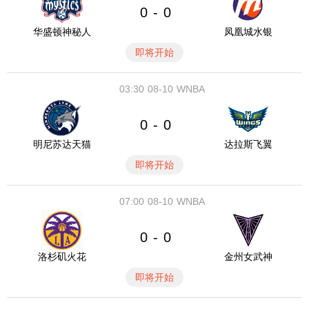
0
0
-
华盛顿神秘人
凤凰城水银
即将开始
03:30
08-10
WNBA
0
0
-
明尼苏达天猫
达拉斯飞翼
即将开始
07:00
08-10
WNBA
0
0
-
洛杉矶火花
金州女武神
即将开始