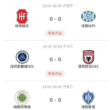
丹麦甲
19:00
08-09
0
0
-
哈维德夫
埃斯比约
即将开始
中U21
19:00
08-09
0
0
-
深圳新鹏城U21
陕西联合U21
即将开始
丹麦乙
19:00
08-09
0
0
-
纳斯特维德
海勒鲁普