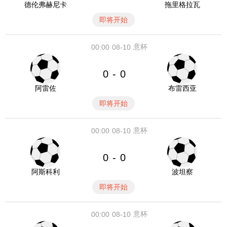
德伦弗赫尼卡
拖里格拉瓦
即将开始
意杯
00:00
08-10
0
0
-
阿雷佐
布雷西亚
即将开始
意杯
00:00
08-10
0
0
-
阿斯科利
波坦察
即将开始
意杯
00:00
08-10