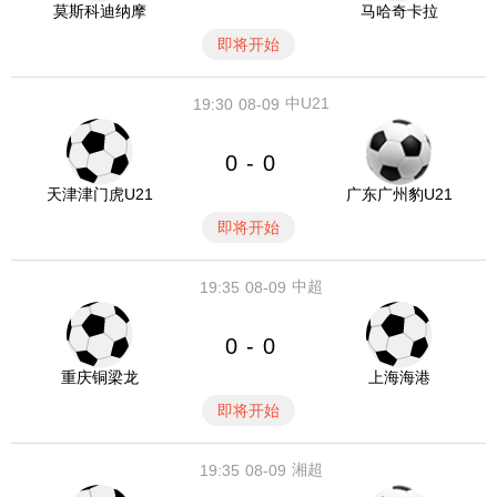
莫斯科迪纳摩
马哈奇卡拉
即将开始
中U21
19:30
08-09
0
0
-
天津津门虎U21
广东广州豹U21
即将开始
中超
19:35
08-09
0
0
-
重庆铜梁龙
上海海港
即将开始
湘超
19:35
08-09