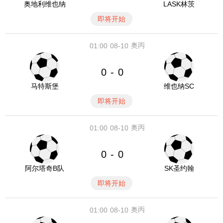
奥地利维也纳
LASK林茨
即将开始
奥丙
01:00
08-10
0
0
-
马特斯堡
维也纳SC
即将开始
奥丙
01:00
08-10
0
0
-
阿尔塔奇B队
SK圣约翰
即将开始
奥丙
01:00
08-10