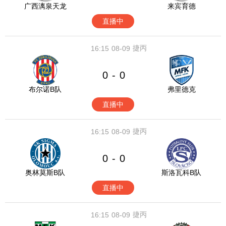
广西漓泉天龙
来宾育德
直播中
捷丙
16:15
08-09
0
0
-
布尔诺B队
弗里德克
直播中
捷丙
16:15
08-09
0
0
-
奥林莫斯B队
斯洛瓦科B队
直播中
捷丙
16:15
08-09