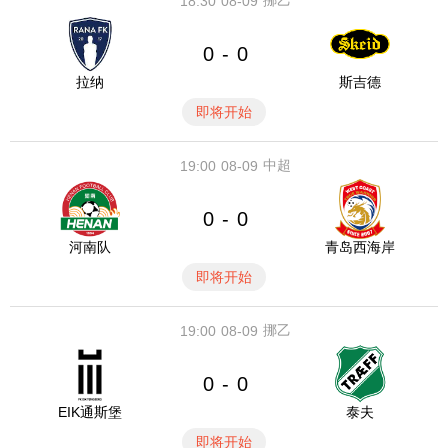
挪乙
18:30
08-09
0
0
-
拉纳
斯吉德
即将开始
中超
19:00
08-09
0
0
-
河南队
青岛西海岸
即将开始
挪乙
19:00
08-09
0
0
-
EIK通斯堡
泰夫
即将开始