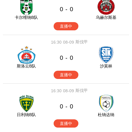
0
0
-
卡尔维纳B队
乌赫尔斯基
直播中
斯伐甲
16:30
08-09
0
0
-
斯洛云B队
沙莫林
直播中
斯伐甲
16:30
08-09
0
0
-
日利纳B队
杜纳达纳
直播中