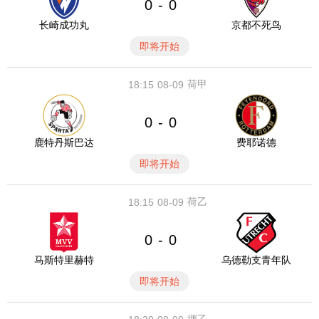
0
0
-
长崎成功丸
京都不死鸟
即将开始
荷甲
18:15
08-09
0
0
-
鹿特丹斯巴达
费耶诺德
即将开始
荷乙
18:15
08-09
0
0
-
马斯特里赫特
乌德勒支青年队
即将开始