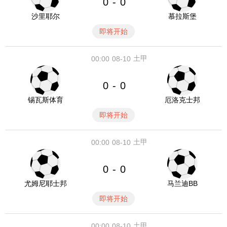
0
0
-
沙里耶尔
慕拉斯堡
即将开始
土甲
00:00
08-10
0
0
-
锡瓦斯体育
厄洛克士邦
即将开始
土甲
00:00
08-10
0
0
-
尤姆尼耶士邦
马兰迪BB
即将开始
土甲
00:00
08-10