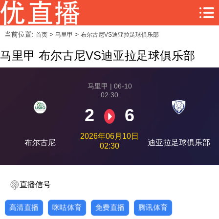
当前位置:
>
>
首页
马里甲
布尔古尼VS迪亚拉足球俱乐部
马里甲 布尔古尼VS迪亚拉足球俱乐部
马里甲 | 06-10
02:30
2
6
2026年06月10日
布尔古尼
迪亚拉足球俱乐部
02:30
直播信号
高清直播
咪咕体育
免费直播
腾讯体育