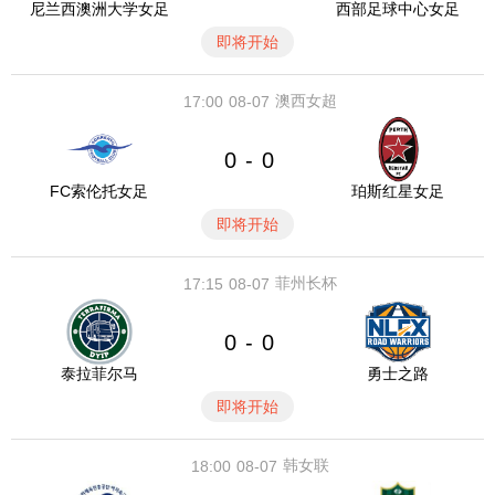
尼兰西澳洲大学女足
西部足球中心女足
即将开始
澳西女超
17:00
08-07
0
0
-
FC索伦托女足
珀斯红星女足
即将开始
菲州长杯
17:15
08-07
0
0
-
泰拉菲尔马
勇士之路
即将开始
韩女联
18:00
08-07