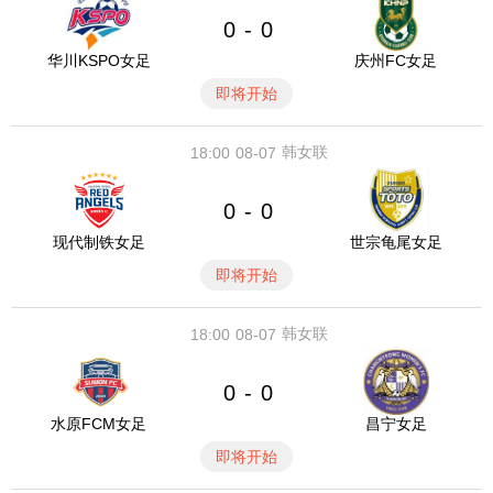
0
0
-
华川KSPO女足
庆州FC女足
即将开始
韩女联
18:00
08-07
0
0
-
现代制铁女足
世宗龟尾女足
即将开始
韩女联
18:00
08-07
0
0
-
水原FCM女足
昌宁女足
即将开始