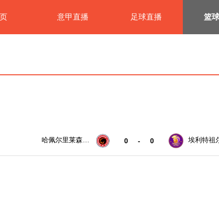
页
意甲直播
足球直播
篮
哈佩尔里莱森女
埃利特祖
0
-
0
篮
女篮